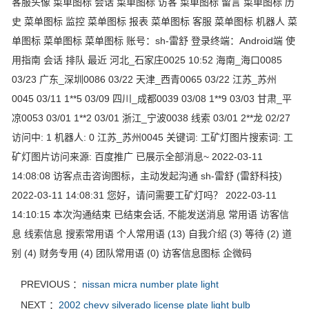
客服头像 菜单图标 会话 菜单图标 访客 菜单图标 留言 菜单图标 历
史 菜单图标 监控 菜单图标 报表 菜单图标 客服 菜单图标 机器人 菜
单图标 菜单图标 菜单图标 账号：sh-雷舒 登录终端：Android端 使
用指南 会话 排队 最近 河北_石家庄0025 10:52 海南_海口0085
03/23 广东_深圳0086 03/22 天津_西青0065 03/22 江苏_苏州
0045 03/11 1**5 03/09 四川_成都0039 03/08 1**9 03/03 甘肃_平
凉0053 03/01 1**2 03/01 浙江_宁波0038 线索 03/01 2**龙 02/27
访问中: 1 机器人: 0 江苏_苏州0045 关键词: 工矿灯图片搜索词: 工
矿灯图片访问来源: 百度推广 已展示全部消息~ 2022-03-11
14:08:08 访客点击咨询图标，主动发起沟通 sh-雷舒 (雷舒科技)
2022-03-11 14:08:31 您好，请问需要工矿灯吗？ 2022-03-11
14:10:15 本次沟通结束 已结束会话, 不能发送消息 常用语 访客信
息 线索信息 搜索常用语 个人常用语 (13) 自我介绍 (3) 等待 (2) 道
别 (4) 财务专用 (4) 团队常用语 (0) 访客信息图标 企微码
PREVIOUS ：
nissan micra number plate light
NEXT ：
2002 chevy silverado license plate light bulb