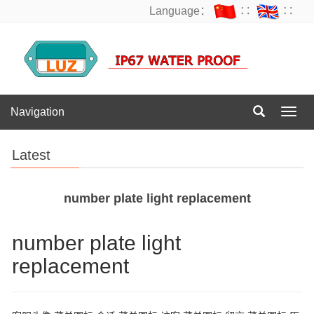
Language：
∷
∷
Navigation
Navig
Latest
number plate light replacement
number plate light
replacement