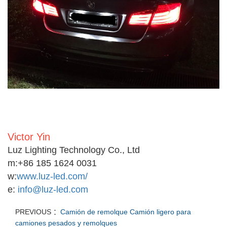
Victor Yin
Luz Lighting Technology Co., Ltd
m:
+86 185 1624 0031
w:
www.luz-led.com/
e:
info@luz-led.com
PREVIOUS ：
Camión de remolque Camión ligero para
camiones pesados y remolques