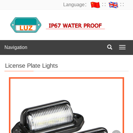
Language：
∷
∷
Navigation
Navig
License Plate Lights