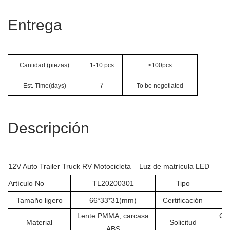
Entrega
Cantidad (piezas)
1-10 pcs
>100pcs
7
Est. Time(days)
To be negotiated
Descripción
12V Auto Trailer Truck RV Motocicleta Luz de matrícula LED
Artículo No
TL20200301
Tipo
Tamaño ligero
66*33*31(mm)
Certificación
Lente PMMA, carcasa
Cam
Material
Solicitud
ABS