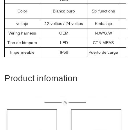
De
Color
Blanco puro
Six functions
voltaje
12 voltios / 24 voltios
Embalaje
Wiring harness
OEM
N.W/G.W
Tipo de lámpara
LED
CTN MEAS
Impermeable
IP68
Puerto de carga
Product infomation