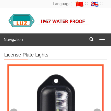
Language：
∷
∷
Navigation
Navig
License Plate Lights