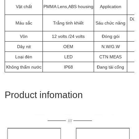
Vật chất
PMMA Lens,ABS housing
Application
Dừng
Màu sắc
Trắng tinh khiết
Sáu chức năng
Vôn
12 volts /24 volts
Đóng gói
Dây nịt
OEM
N.W/G.W
Loại đèn
LED
CTN MEAS
Không thấm nước
IP68
Đang tải cổng
Product infomation