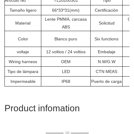
Artículo No
TL20200301
Tipo
Tamaño ligero
66*33*31(mm)
Certificación
Lente PMMA, carcasa
Cam
Material
Solicitud
ABS
De
Color
Blanco puro
Six functions
voltaje
12 voltios / 24 voltios
Embalaje
Wiring harness
OEM
N.W/G.W
Tipo de lámpara
LED
CTN MEAS
Impermeable
IP68
Puerto de carga
Product infomation