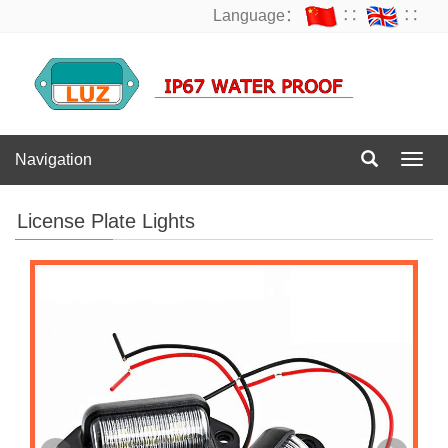
Language：
∷
∷
Navigation
Navig
License Plate Lights