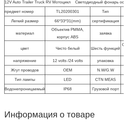
12V Auto Trailer Truck RV Мотоцикл Светодиодный фонарь осв
предмет номер
TL20200301
Тип
Легкий размер
66*33*31(mm)
сертификация
Объектив PMMA,
материал
заявка
корпус ABS
Ст
цвет
Чисто белый
Шесть функций
напряжение
12 volts /24 volts
упаковка
Жгут проводов
OEM
N.W/G.W
Тип лампы
LED
CTN MEAS
Водонепроницаемый
IP68
Грузовой порт
Информация о товаре